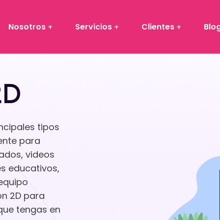
Nosotros
Servicios
Clientes
Blo
2D
ncipales tipos
ente para
ados, videos
es educativos,
equipo
ón 2D para
 que tengas en